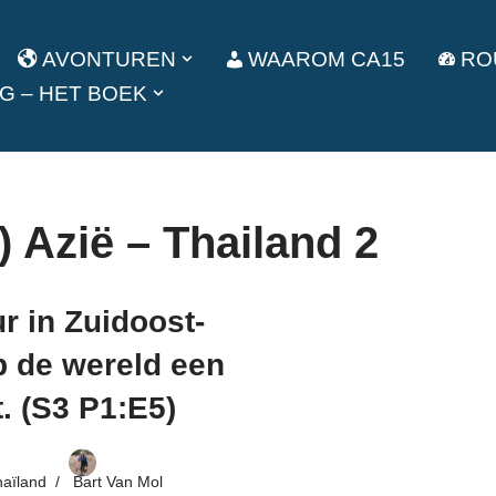
AVONTUREN
WAAROM CA15
RO
G – HET BOEK
) Azië – Thailand 2
r in Zuidoost-
op de wereld een
. (S3 P1:E5)
haïland
Bart Van Mol