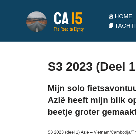
HOME
Ga
TACHTI
naar
de
inhoud
S3 2023 (Deel 1
Mijn solo fietsavontuu
Azië heeft mijn blik 
beetje groter gemaakt
S3 2023 (deel 1) Azië – Vietnam/Cambodja/T