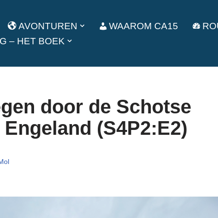
AVONTUREN
WAAROM CA15
RO
G – HET BOEK
regen door de Schotse
 Engeland (S4P2:E2)
Mol