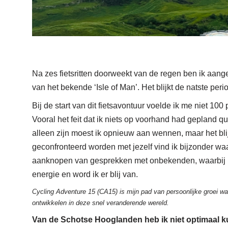
Na zes fietsritten doorweekt van de regen ben ik aang
van het bekende ‘Isle of Man’. Het blijkt de natste per
Bij de start van dit fietsavontuur voelde ik me niet 10
Vooral het feit dat ik niets op voorhand had gepland q
alleen zijn moest ik opnieuw aan wennen, maar het blijf
geconfronteerd worden met jezelf vind ik bijzonder w
aanknopen van gesprekken met onbekenden, waarbij i
energie en word ik er blij van.
Cycling Adventure 15 (CA15) is mijn pad van persoonlijke groei wa
ontwikkelen in deze snel veranderende wereld.
Van de Schotse Hooglanden heb ik niet optimaal 