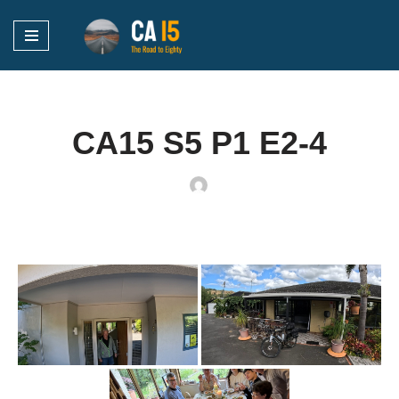
Ga
naar
de
inhoud
CA15 S5 P1 E2-4