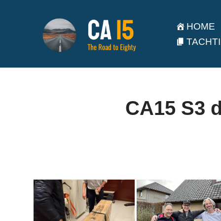
HOME
Ga
TACHTI
naar
de
inhoud
CA15 S3 de