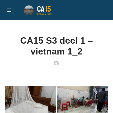
Ga
naar
de
inhoud
CA15 S3 deel 1 –
vietnam 1_2