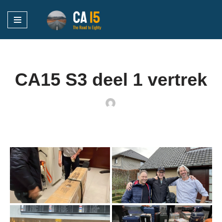
Ga
naar
de
inhoud
CA15 S3 deel 1 vertrek