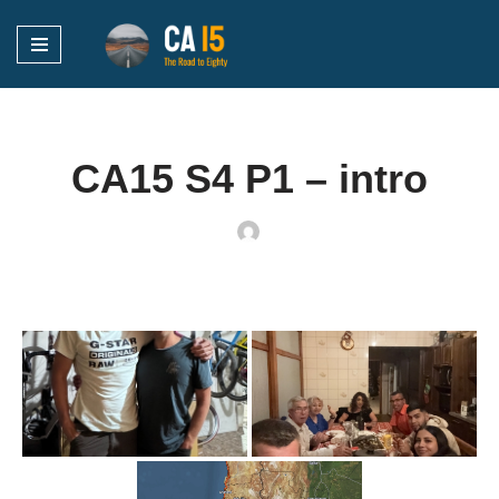
Ga
naar
de
inhoud
CA15 S4 P1 – intro