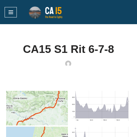
Ga
naar
de
inhoud
CA15 S1 Rit 6-7-8