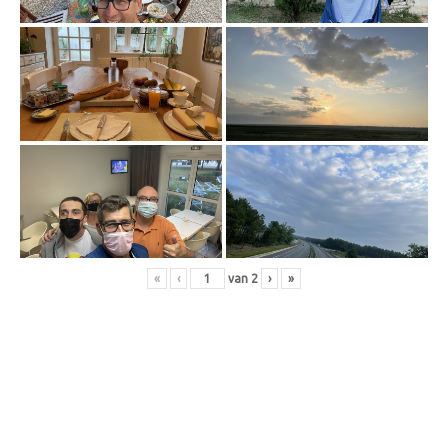
«
‹
van
2
›
»